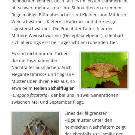
beobachten können, doch fällt es im letzten Dämmerlicht
oft schwer, mehr als nur ihre Silhouetten zu erkennen.
Regelmäßige Blütenbesucher sind Kleiner- und Mittlerer
Weinschwärmer, Kiefernschwärmer und der riesige
Ligusterschwärmer. Die Pracht der Falter, hier der
Mittlere Weinschwärmer (Deilephila elpenor), offenbart
sich allerdings erst bei Tageslicht am ruhenden Tier.
Es sind nicht nur die Farben,
die die Faszination der
Nachtfalter ausmachen. Auch
elegante Umrisse und filigrane
Muster üben ihren Reiz aus, so
etwa beim
Hellen Sichelflügler
(
Drepana facataria
), der bei uns in zwei Generationen
zwischen Mai und September fliegt.
Eines der filigransten
Flügelmuster unter den
heimischen Nachtfaltern zeigt
der ebenfalls zur Familie der