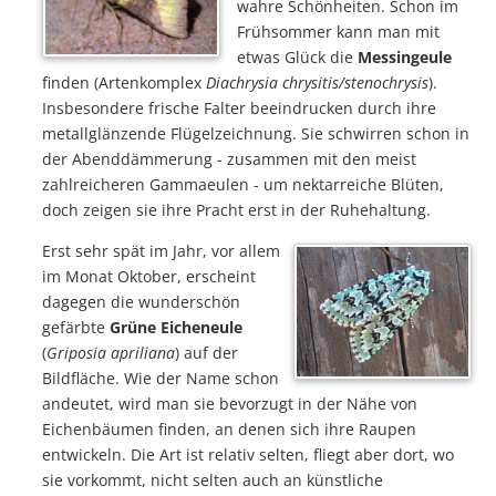
wahre Schönheiten. Schon im
Frühsommer kann man mit
etwas Glück die
Messingeule
finden (Artenkomplex
Diachrysia chrysitis/stenochrysis
).
Insbesondere frische Falter beeindrucken durch ihre
metallglänzende Flügelzeichnung. Sie schwirren schon in
der Abenddämmerung - zusammen mit den meist
zahlreicheren Gammaeulen - um nektarreiche Blüten,
doch zeigen sie ihre Pracht erst in der Ruhehaltung.
Erst sehr spät im Jahr, vor allem
im Monat Oktober, erscheint
dagegen die wunderschön
gefärbte
Grüne Eicheneule
(
Griposia apriliana
) auf der
Bildfläche. Wie der Name schon
andeutet, wird man sie bevorzugt in der Nähe von
Eichenbäumen finden, an denen sich ihre Raupen
entwickeln. Die Art ist relativ selten, fliegt aber dort, wo
sie vorkommt, nicht selten auch an künstliche